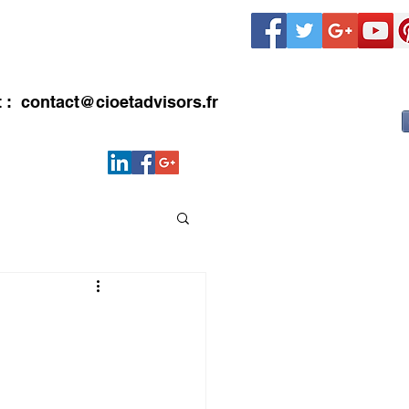
LIENTS
CONTACT
Blog
t :
contact@cioetadvisors.fr