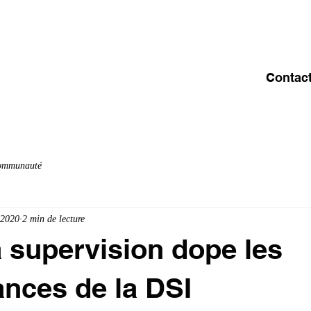
ACCUEIL
A PROPOS
OFFRE & SERVICES
C
Contac
communauté
 2020
2 min de lecture
 supervision dope les
nces de la DSI