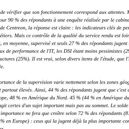
 de vérifier que son fonctionnement correspond aux attentes. 
Pour 90 % des répondants à une enquête réalisée par le cabin
 Centreon, la réponse est claire : les indicateurs clés de p
étiers. Mais ce contrôle de la qualité du service rendu est loin
t, en moyenne, supervisé et seuls 27 % des répondants jugent q
ux de performance de l'IT, les DSI étant moins pessimistes (2
uctures (25%). Il est vrai, selon divers items de l'étude, que l
le.
ortance de la supervision varie nettement selon les zones géo
 partout élevés. Ainsi, 44 % des répondants jugent que c'est u
rope, 48 % en Amérique du Nord. 45 % (44 % en Amérique du
agit certes d'un sujet important mais pas au sommet. Le solde 
 importance ne fera que croître selon 72 % des répondants (8
 en Europe) : ceux qui la jugent déjà la plus importante con
ez.