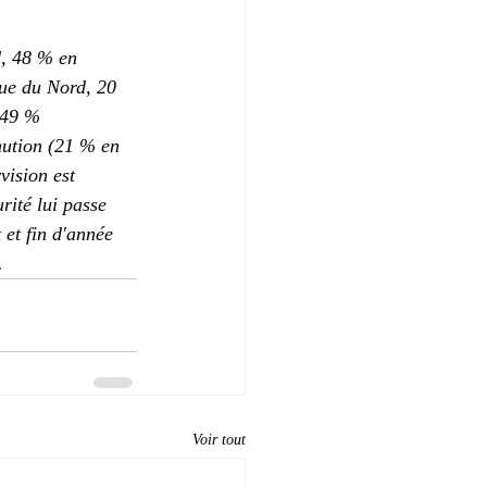
, 48 % en 
que du Nord, 20 
 49 % 
ution (21 % en 
vision est 
rité lui passe 
et fin d'année 
.
Voir tout