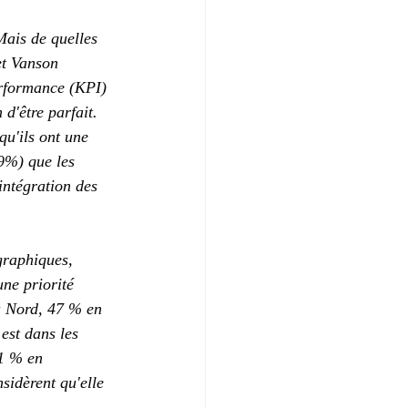
Mais de quelles 
et Vanson 
erformance (KPI) 
 d'être parfait. 
u'ils ont une 
9%) que les 
'intégration des 
graphiques, 
ne priorité 
 Nord, 47 % en 
est dans les 
1 % en 
sidèrent qu'elle 