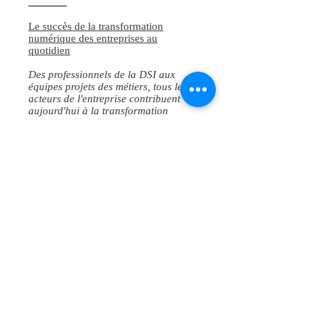
Le succès de la transformation
numérique des entreprises au
quotidien
Des professionnels de la DSI aux
équipes projets des métiers, tous les
acteurs de l'entreprise contribuent
aujourd'hui à la transformation
numérique de l'économie. Au coeur de
leurs ambitions se trouvent des enjeux
majeurs, du lancement d'un nouveau
service à la survie d'une activité, et
des interrogations toujours plus fortes
:
Nos projets vont-ils aboutir ?
Sommes-nous aussi performants que
nos concurrents ?
Comment innover dans le cadre de
nos budgets ?
CIO & Advisors met ses compétences
au service des décideurs et des
opérationnels de l'entreprise afin de
trouver des solutions, de leurs donner