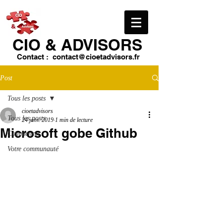
CIO & ​ADVISORS
Contact :
contact@cioetadvisors.fr
Post
Tous les posts
cioetadvisors
Tous les posts
24 janv. 2019
1 min de lecture
Microsoft gobe Github
Commencer
Votre communauté