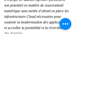
son potentiel en matière de souveraineté 
numérique sans mettre d’abord en place les 
infrastructures Cloud nécessaires pour 
soutenir la modernisation des applications 
et accroître la portabilité et la réversibilité 
des données.
L’année 2022 devra donc être l’année de 
l’autosuffisance numérique. En Europe, des 
projets tels que GAIA-X visent à mettre en 
place des normes pour créer un Cloud 
souverain afin que les entreprises puissent 
stocker et gérer plus facilement leurs 
données sur le territoire. Selon les 
prévisions du cabinet IDC, en 2024, 50 % 
des organisations européennes dépenseront 
10 % de leurs budgets informatiques pour 
couvrir des coûts annexes liés à 