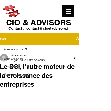
CIO & ​ADVISORS
Contact :
contact@cioetadvisors.fr
Post
Tous les posts
cioetadvisors
Tous les posts
21 juil. 2022
3 min de lecture
Le DSI, l’autre moteur de
Commencer
la croissance des
Votre communauté
entreprises