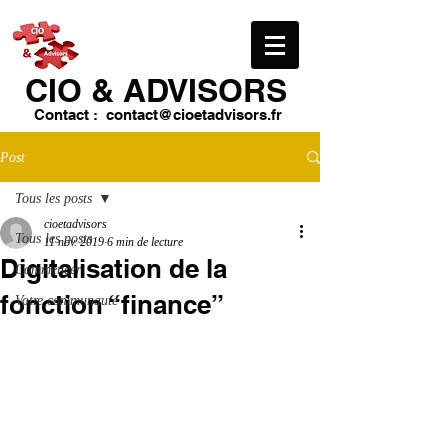
CIO & ​ADVISORS
Contact :
contact@cioetadvisors.fr
Post
Tous les posts
cioetadvisors
Tous les posts
11 nov. 2019
6 min de lecture
Digitalisation de la
Commencer
fonction “finance”
Votre communauté