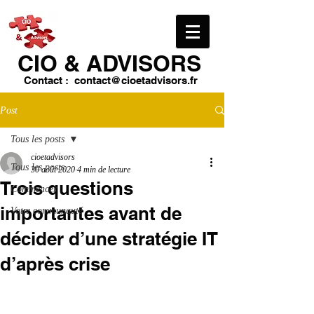
CIO & ​ADVISORS
Contact :
contact@cioetadvisors.fr
Post
Tous les posts
cioetadvisors
Tous les posts
30 août 2020
4 min de lecture
Trois questions
Commencer
importantes avant de
Votre communauté
décider d’une stratégie IT
d’après crise