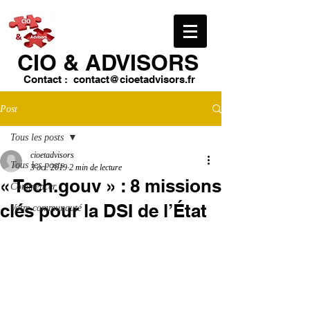
CIO & ​ADVISORS
Contact :
contact@cioetadvisors.fr
Post
Tous les posts
cioetadvisors
Tous les posts
3 oct. 2019
2 min de lecture
« Tech.gouv » : 8 missions
Commencer
clés pour la DSI de l’État
Votre communauté