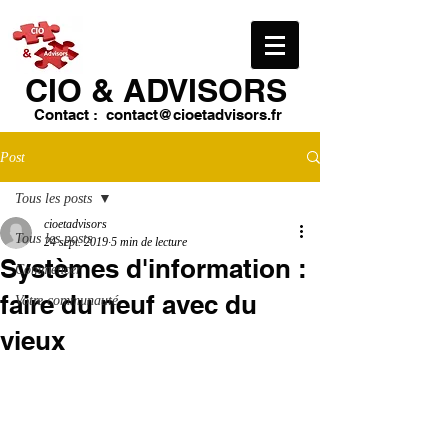
CIO & ​ADVISORS
Contact :
contact@cioetadvisors.fr
Post
Tous les posts
cioetadvisors
Tous les posts
24 sept. 2019
5 min de lecture
Systèmes d'information :
Commencer
faire du neuf avec du
Votre communauté
vieux