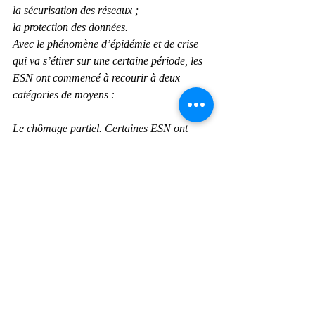
la sécurisation des réseaux ;
la protection des données.
Avec le phénomène d’épidémie et de crise 
qui va s’étirer sur une certaine période, les 
ESN ont commencé à recourir à deux 
catégories de moyens :
Le chômage partiel. Certaines ESN ont 
déposé des dossiers d’activité partielle, en 
particulier pour des fonctions supports, 
commerciales, marketing ou de 
développements informatiques et 
numériques ;
Les congés : avec les mesures prises par le 
gouvernement, il y a une possibilité 
d’utiliser les RTT. C’est le cas dans toutes 
les ESN. Nous parlons aussi des congés 
payés quand les droits sont acquis.
Les entreprises clientes commencent-elles à 