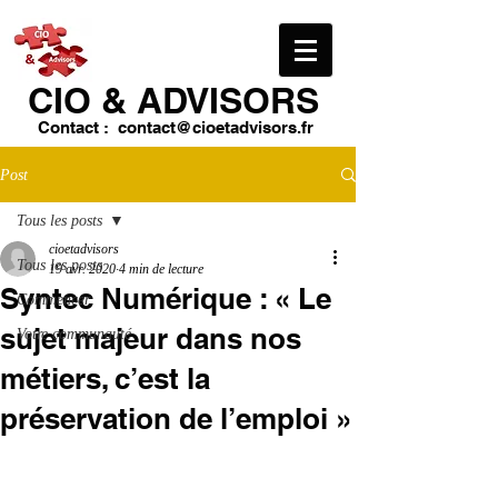
CIO & ​ADVISORS
Contact :
contact@cioetadvisors.fr
Post
Tous les posts
cioetadvisors
Tous les posts
19 avr. 2020
4 min de lecture
Syntec Numérique : « Le
Commencer
sujet majeur dans nos
Votre communauté
métiers, c’est la
préservation de l’emploi »