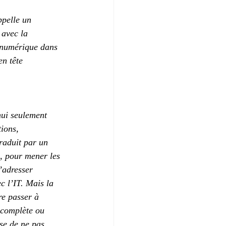
ppelle un 
 avec la 
 numérique dans 
en tête 
hui seulement 
ions, 
raduit par un 
, pour mener les 
’adresser 
c l’IT. Mais la 
re passer à 
ncomplète ou 
se de ne pas 