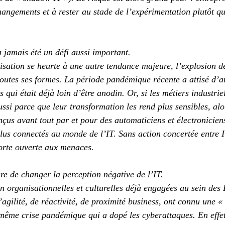
changements et à rester au stade de l’expérimentation plutôt q
a jamais été un défi aussi important.
isation se heurte à une autre tendance majeure, l’explosion de
toutes ses formes. La période pandémique récente a attisé d’a
 qui était déjà loin d’être anodin. Or, si les métiers industrie
ussi parce que leur transformation les rend plus sensibles, al
çus avant tout par et pour des automaticiens et électroniciens
plus connectés au monde de l’IT. Sans action concertée entre I
porte ouverte aux menaces.
re de changer la perception négative de l’IT.
n organisationnelles et culturelles déjà engagées au sein des 
agilité, de réactivité, de proximité business, ont connu une «
 même crise pandémique qui a dopé les cyberattaques. En effet