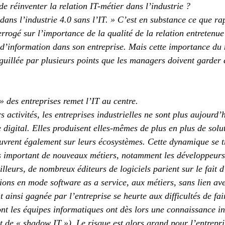
de réinventer la relation IT-métier dans l’industrie ?
dans l’industrie 4.0 sans l’IT. » C’est en substance ce que ra
rrogé sur l’importance de la qualité de la relation entretenue
 d’information dans son entreprise. Mais cette importance du
iguillée par plusieurs points que les managers doivent garder 
» des entreprises remet l’IT au centre.
s activités, les entreprises industrielles ne sont plus aujourd’
digital. Elles produisent elles-mêmes de plus en plus de solut
ouvrent également sur leurs écosystèmes. Cette dynamique se t
s important de nouveaux métiers, notamment les développeurs
lleurs, de nombreux éditeurs de logiciels parient sur le fait d
ions en mode software as a service, aux métiers, sans lien ave
 ainsi gagnée par l’entreprise se heurte aux difficultés de fai
dont les équipes informatiques ont dès lors une connaissance i
t de « shadow IT »). Le risque est alors grand pour l’entrepri