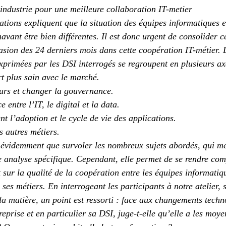
’industrie pour une meilleure collaboration IT-metier
ations expliquent que la situation des équipes informatiques et
avant être bien différentes. Il est donc urgent de consolider c
asion des 24 derniers mois dans cette coopération IT-métier. 
 exprimées par les DSI interrogés se regroupent en plusieurs ax
ort plus sain avec le marché.
ours et changer la gouvernance.
ce entre l’IT, le digital et la data.
nt l’adoption et le cycle de vie des applications.
es autres métiers.
 évidemment que survoler les nombreux sujets abordés, qui mé
 analyse spécifique. Cependant, elle permet de se rendre comp
 sur la qualité de la coopération entre les équipes informatiq
e ses métiers. En interrogeant les participants à notre atelier, 
la matière, un point est ressorti : face aux changements techn
reprise et en particulier sa DSI, juge-t-elle qu’elle a les moye