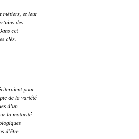
 métiers, et leur 
ertains des 
Dans cet 
es clés.
riteraient pour 
te de la variété 
ues d’un 
sur la maturité 
ologiques 
ns d’être 