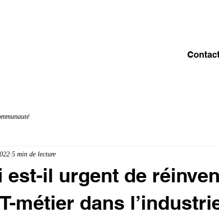
ACCUEIL
A PROPOS
OFFRE & SERVICES
C
Contac
communauté
2022
5 min de lecture
est-il urgent de réinven
IT-métier dans l’industri