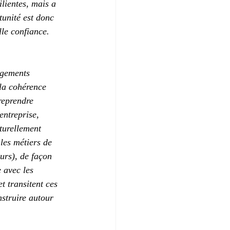
lientes, mais a 
tunité est donc 
lle confiance.
ngements 
la cohérence 
reprendre 
entreprise, 
turellement 
 les métiers de 
eurs), de façon 
 avec les 
t transitent ces 
struire autour 