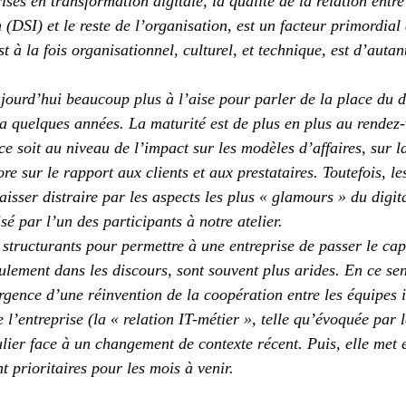
ises en transformation digitale, la qualité de la relation entre
(DSI) et le reste de l’organisation, est un facteur primordial 
st à la fois organisationnel, culturel, et technique, est d’auta
ujourd’hui beaucoup plus à l’aise pour parler de la place du d
 a quelques années. La maturité est de plus en plus au rendez-
ce soit au niveau de l’impact sur les modèles d’affaires, sur l
re sur le rapport aux clients et aux prestataires. Toutefois, le
isser distraire par les aspects les plus « glamours » du digit
isé par l’un des participants à notre atelier.
 structurants pour permettre à une entreprise de passer le cap 
ulement dans les discours, sont souvent plus arides. En ce sen
urgence d’une réinvention de la coopération entre les équipes 
de l’entreprise (la « relation IT-métier », telle qu’évoquée par 
ulier face à un changement de contexte récent. Puis, elle met 
t prioritaires pour les mois à venir.