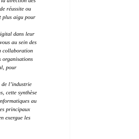
 la direction des 
de réussite ou 
nt plus aigu pour 
igital dans leur 
vous au sein des 
a collaboration 
s organisations 
al, pour 
de l’industrie 
s, cette synthèse 
informatiques au 
les principaux 
en exergue les 