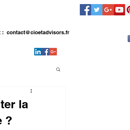
LIENTS
CONTACT
Blog
t :
contact@cioetadvisors.fr
ter la
e ?