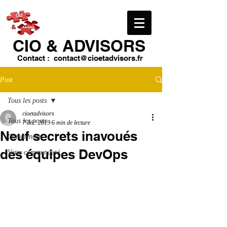
CIO & ​ADVISORS
Contact :
contact@cioetadvisors.fr
Post
Tous les posts
cioetadvisors
Tous les posts
7 déc. 2019
6 min de lecture
Neuf secrets inavoués
Commencer
des équipes DevOps
Votre communauté