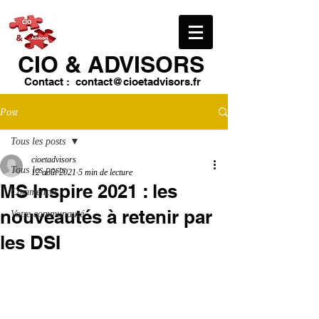
CIO & ​ADVISORS
Contact :
contact@cioetadvisors.fr
Post
Tous les posts
cioetadvisors
Tous les posts
12 août 2021
5 min de lecture
MS Inspire 2021 : les
Commencer
nouveautés à retenir par
Votre communauté
les DSI