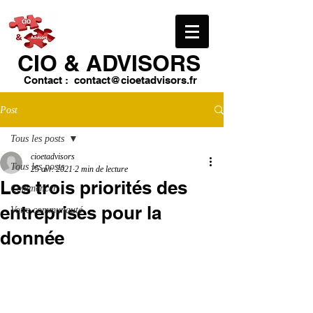
CIO & ​ADVISORS
Contact :
contact@cioetadvisors.fr
Post
Tous les posts
cioetadvisors
Tous les posts
25 avr. 2021
2 min de lecture
Les trois priorités des
Commencer
entreprises pour la
Votre communauté
donnée