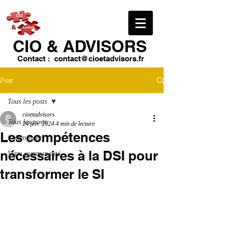
CIO & ​ADVISORS
Contact :
contact@cioetadvisors.fr
Post
Tous les posts
cioetadvisors
Tous les posts
24 févr. 2024
4 min de lecture
Les compétences
Commencer
nécessaires à la DSI pour
Votre communauté
transformer le SI