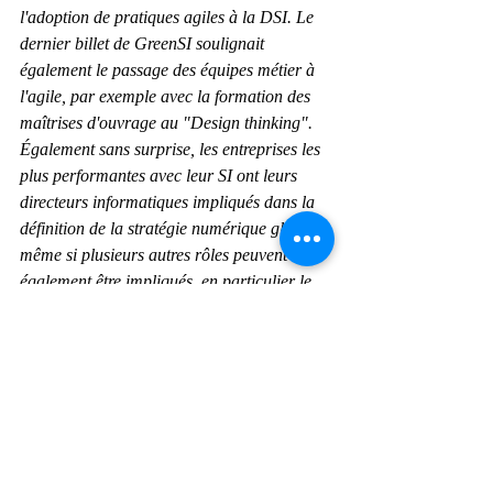
l'adoption de pratiques agiles à la DSI. Le 
dernier billet de GreenSI soulignait 
également le passage des équipes métier à 
l'agile, par exemple avec la formation des 
maîtrises d'ouvrage au "Design thinking".
Également sans surprise, les entreprises les 
plus performantes avec leur SI ont leurs 
directeurs informatiques impliqués dans la 
définition de la stratégie numérique globale, 
même si plusieurs autres rôles peuvent 
également être impliqués, en particulier le 
CTO (directeur technique). Ceci atteste de 
l'importance de la collaboration entre ces 
acteurs pour produire une stratégie 
commune. Finie la bataille entre le DSI et le 
CDO, l'heure est à la feuille de route 
commune.
La qualité de la réflexion stratégique, 
incluant la technologie, semble donc 