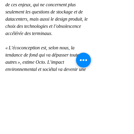
de ces enjeux, qui ne concernent plus 
seulement les questions de stockage et de 
datacenters, mais aussi le design produit, le 
choix des technologies et l’obsolescence 
accélérée des terminaux.
« L’écoconception est, selon nous, la 
tendance de fond qui va dépasser toutes les 
autres », estime Octo. L’impact 
environnemental et sociétal va devenir une 
obligation, en amont de chaque conception 
de produit et service numérique. Il s’avère 
donc essentiel de former des équipes produit 
(développeurs, product manager, DevOps, 
etc.), mais aussi de construire des modèles 
de mesures en fonction des technologies et 
des architectures produit, qui permettront, à 
tout moment de la vie du produit, de faire 
des choix conscients et éclairés.