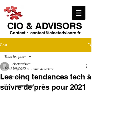
CIO & ​ADVISORS
Contact :
contact@cioetadvisors.fr
Post
Tous les posts
cioetadvisors
Tous les posts
27 janv. 2021
3 min de lecture
Les cinq tendances tech à
Commencer
suivre de près pour 2021
Votre communauté