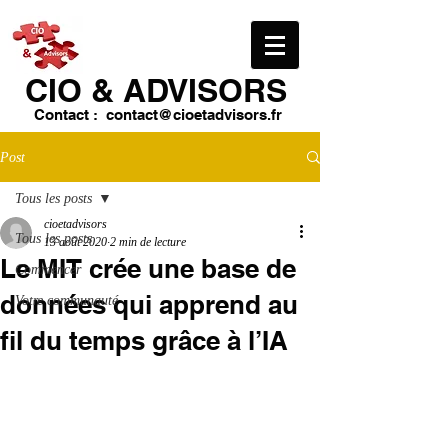
CIO & ​ADVISORS
Contact :
contact@cioetadvisors.fr
Post
Tous les posts
cioetadvisors
Tous les posts
13 août 2020
2 min de lecture
Le MIT crée une base de
Commencer
données qui apprend au
Votre communauté
fil du temps grâce à l’IA