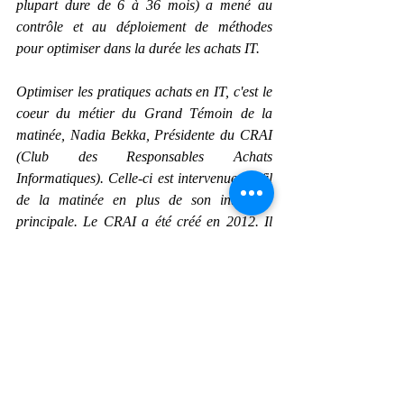
plupart dure de 6 à 36 mois) a mené au 
contrôle et au déploiement de méthodes 
pour optimiser dans la durée les achats IT.
Optimiser les pratiques achats en IT, c'est le 
coeur du métier du Grand Témoin de la 
matinée, Nadia Bekka, Présidente du CRAI 
(Club des Responsables Achats 
Informatiques). Celle-ci est intervenue au fil 
de la matinée en plus de son interview 
principale. Le CRAI a été créé en 2012. Il 
regroupe 80 sociétés pour 300 représentants 
individuels afin de partager les bonnes 
pratiques achats dans un cercle de 
confiance. L'association dispose bien sûr de 
groupes de travail sur des thématiques 
précises pouvant déboucher sur la 
production de livres blancs. Actuellement, la 
contractualisation dans le développement 