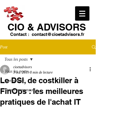
CIO & ​ADVISORS
Contact :
contact@cioetadvisors.fr
Post
Tous les posts
cioetadvisors
Tous les posts
3 oct. 2019
8 min de lecture
Le DSI, de costkiller à
Commencer
FinOps : les meilleures
Votre communauté
pratiques de l'achat IT