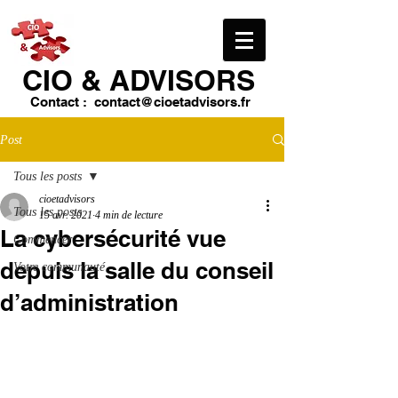
CIO & ​ADVISORS
Contact :
contact@cioetadvisors.fr
Post
Tous les posts
cioetadvisors
Tous les posts
15 avr. 2021
4 min de lecture
La cybersécurité vue
Commencer
depuis la salle du conseil
Votre communauté
d’administration