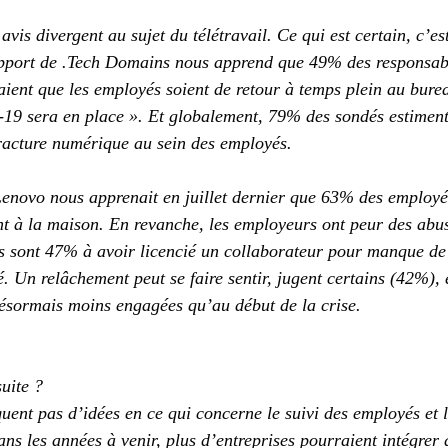
 avis divergent au sujet du télétravail. Ce qui est certain, c’es
apport de .Tech Domains nous apprend que 49% des responsab
aient que les employés soient de retour à temps plein au bure
-19 sera en place ». Et globalement, 79% des sondés estiment
racture numérique au sein des employés.
Lenovo nous apprenait en juillet dernier que 63% des employés
ant à la maison. En revanche, les employeurs ont peur des abus
és sont 47% à avoir licencié un collaborateur pour manque de
. Un relâchement peut se faire sentir, jugent certains (42%), 
désormais moins engagées qu’au début de la crise. 
uite ?
nt pas d’idées en ce qui concerne le suivi des employés et l
ns les années à venir, plus d’entreprises pourraient intégrer 