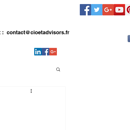
LIENTS
CONTACT
Blog
t :
contact@cioetadvisors.fr