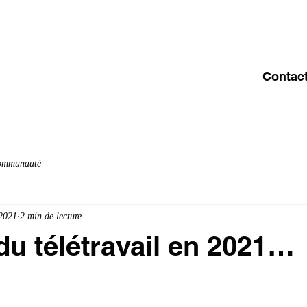
ACCUEIL
A PROPOS
OFFRE & SERVICES
C
Contac
communauté
 2021
2 min de lecture
 du télétravail en 2021…