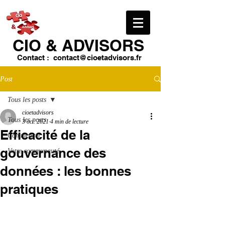
CIO & ​ADVISORS
Contact :
contact@cioetadvisors.fr
Post
Tous les posts
cioetadvisors
Tous les posts
3 oct. 2021
4 min de lecture
Efficacité de la
Commencer
gouvernance des
Votre communauté
données : les bonnes
pratiques