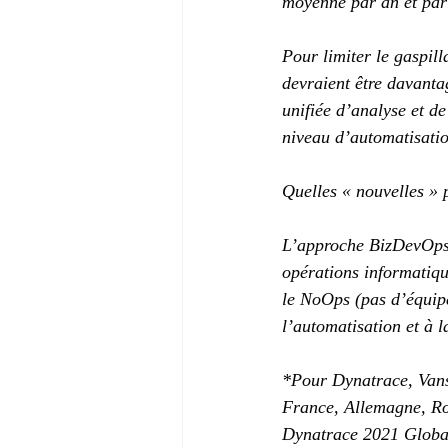
moyenne par an et par 
Pour limiter le gaspil
devraient être davanta
unifiée d’analyse et d
niveau d’automatisatio
Quelles « nouvelles » p
L’approche BizDevOps,
opérations informatiqu
le NoOps (pas d’équipe
l’automatisation et à l
*Pour Dynatrace, Vans
France, Allemagne, Roy
Dynatrace 2021 Globa