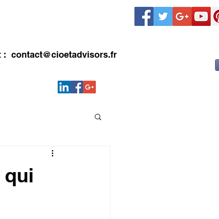
LIENTS
CONTACT
Blog
t :
contact@cioetadvisors.fr
 qui