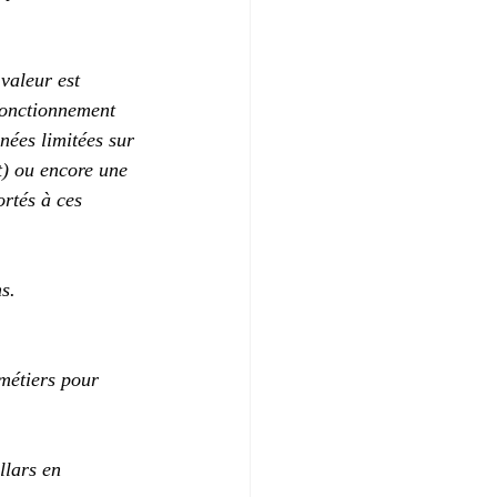
valeur est 
fonctionnement 
nées limitées sur 
t) ou encore une 
rtés à ces 
s.
métiers pour 
llars en 