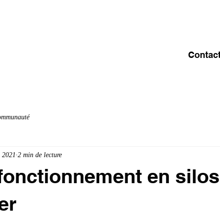
ACCUEIL
A PROPOS
OFFRE & SERVICES
C
Contac
communauté
. 2021
2 min de lecture
 fonctionnement en silos
er