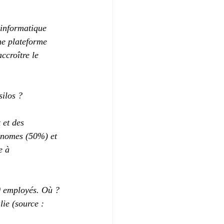
 informatique 
ne plateforme 
croître le 
silos ?
et des 
tonomes (50%) et 
e à 
0 employés. Où ? 
ie (source : 