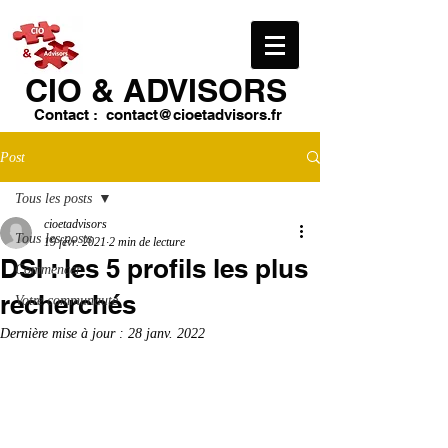
CIO & ​ADVISORS
Contact :
contact@cioetadvisors.fr
Post
Tous les posts
cioetadvisors
Tous les posts
19 févr. 2021
2 min de lecture
DSI : les 5 profils les plus
Commencer
recherchés
Votre communauté
Dernière mise à jour :
28 janv. 2022