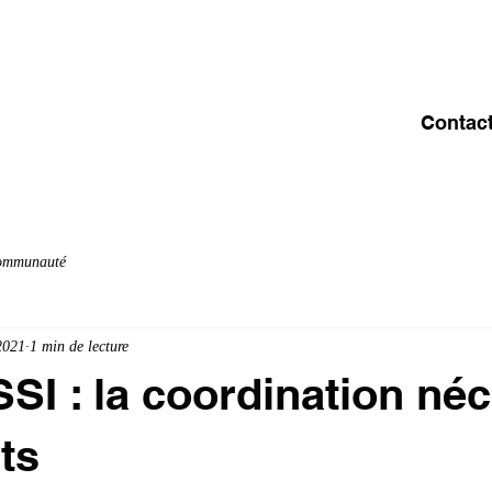
ACCUEIL
A PROPOS
OFFRE & SERVICES
C
Contac
communauté
2021
1 min de lecture
SSI : la coordination néc
ts