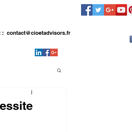
LIENTS
CONTACT
Blog
t :
contact@cioetadvisors.fr
essite