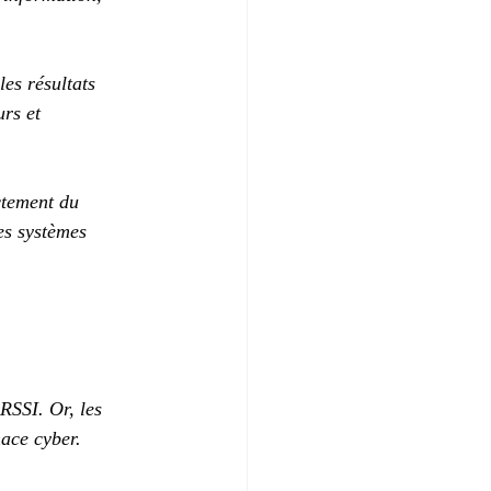
es résultats 
rs et 
ctement du 
es systèmes 
 
RSSI. Or, les 
nace cyber.