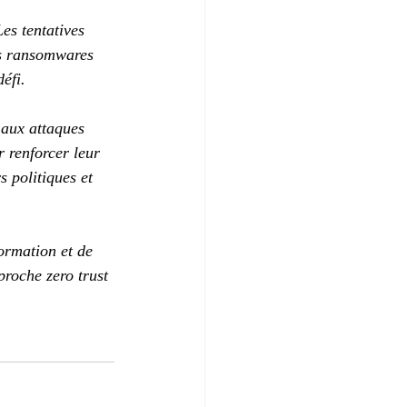
es tentatives 
es ransomwares 
défi.
 aux attaques 
r renforcer leur 
 politiques et 
ormation et de 
proche zero trust 