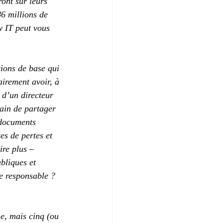
ront sur leurs 
86 millions de 
 IT peut vous 
ions de base qui 
airement avoir, à 
 d’un directeur 
dain de partager 
 documents 
es de pertes et 
ire plus – 
bliques et 
le responsable ? 
ne, mais cinq (ou 