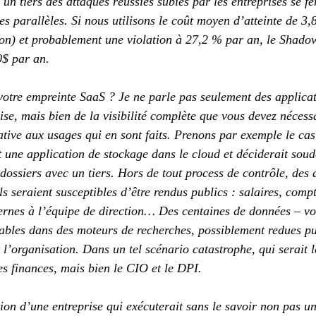
 un tiers des attaques réussies subies par les entreprises se fe
s parallèles. Si nous utilisons le coût moyen d’atteinte de 3,
on) et probablement une violation à 27,2 % par an, le Shadow
0$ par an.
tre empreinte SaaS ? Je ne parle pas seulement des applicat
rise, mais bien de la visibilité complète que vous devez nécess
lative aux usages qui en sont faits. Prenons par exemple le cas
it une application de stockage dans le cloud et déciderait sou
 dossiers avec un tiers. Hors de tout process de contrôle, des
ls seraient susceptibles d’être rendus publics : salaires, compt
nternes à l’équipe de direction… Des centaines de données – vo
ables dans des moteurs de recherches, possiblement redues pu
 l’organisation. Dans un tel scénario catastrophe, qui serait 
es finances, mais bien le CIO et le DPI.
tion d’une entreprise qui exécuterait sans le savoir non pas u