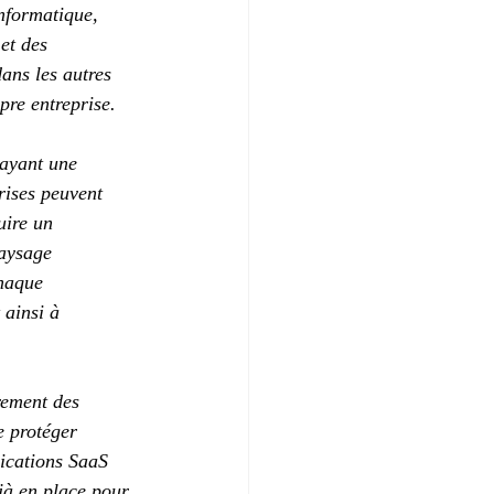
nformatique, 
et des 
ans les autres 
pre entreprise.
 ayant une 
rises peuvent 
uire un 
aysage 
chaque 
 ainsi à 
rement des 
e protéger 
lications SaaS 
jà en place pour 