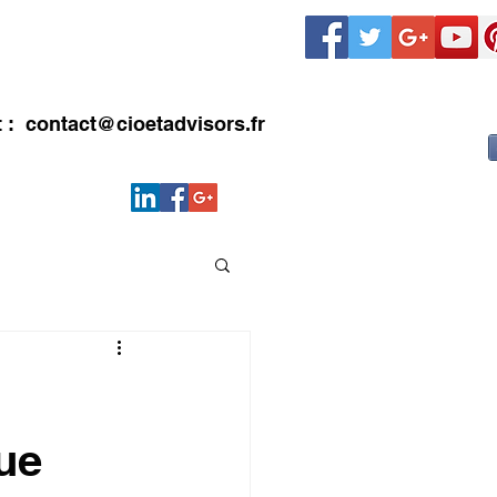
LIENTS
CONTACT
Blog
t :
contact@cioetadvisors.fr
ue