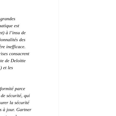
 grandes 
matique est 
t) à l’insu de 
ionnalités des 
re inefficace. 
rises consacrent 
te de Deloitte 
 et les 
formité parce 
de sécurité, qui 
urer la sécurité 
s à jour. Gartner 