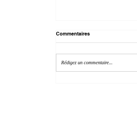
Commentaires
Rédigez un commentaire...
Systèmes d'information :
Maîtrise des coûts vs valeur
créée
© 2016 by CIO & ADVISORS​ CONSULTIN