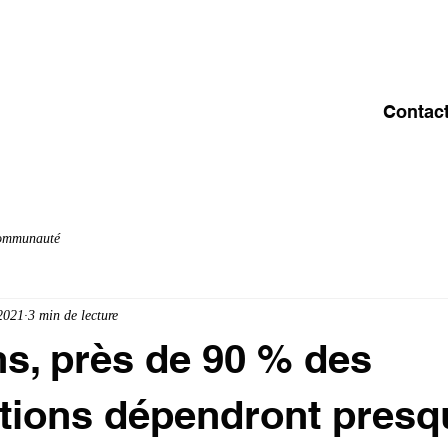
ACCUEIL
A PROPOS
OFFRE & SERVICES
C
Contac
communauté
 2021
3 min de lecture
ans, près de 90 % des
tions dépendront presq