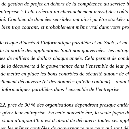
s de gestion de projet en dehors de la compétence du service i
’entreprise ? Cela créerait un chevauchement massif des coûts 
ité. Combien de données sensibles ont ainsi pu être stockées d
t bien trop courant, et probablement même vrai dans votre pro
le risque d’accès à l’informatique parallèle et au SaaS, et en
ute la portée des applications SaaS non gouvernées, les entrep
es de milliers de dollars chaque année. Cela permet de cond
 de la découverte à la gouvernance dans l’ensemble de leur p
 de mettre en place les bons contrôles de sécurité autour de 
llement découverte (et des données qu’elle contient) – aidant
 informatiques parallèles dans l’ensemble de l’entreprise.
22, près de 90 % des organisations dépendront presque entiè
gérer leur entreprise. En cette nouvelle ère, la seule façon d
e cloud d’aujourd’hui est d’abord de découvrir toutes ces app
uer les mêmes contrôles de gouvernance que ceux qui sont dé