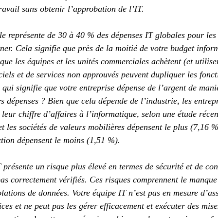
ravail sans obtenir l’approbation de l’IT.
le représente de 30 à 40 % des dépenses IT globales pour les
ner. Cela signifie que près de la moitié de votre budget infor
que les équipes et les unités commerciales achètent (et utilisen
ciels et de services non approuvés peuvent dupliquer les fonct
 qui signifie que votre entreprise dépense de l’argent de maniè
es dépenses ? Bien que cela dépende de l’industrie, les entrep
eur chiffre d’affaires à l’informatique, selon une étude récen
t les sociétés de valeurs mobilières dépensent le plus (7,16 %)
ction dépensent le moins (1,51 %).
 présente un risque plus élevé en termes de sécurité et de con
 pas correctement vérifiés. Ces risques comprennent le manque 
olations de données. Votre équipe IT n’est pas en mesure d’ass
ices et ne peut pas les gérer efficacement et exécuter des mise