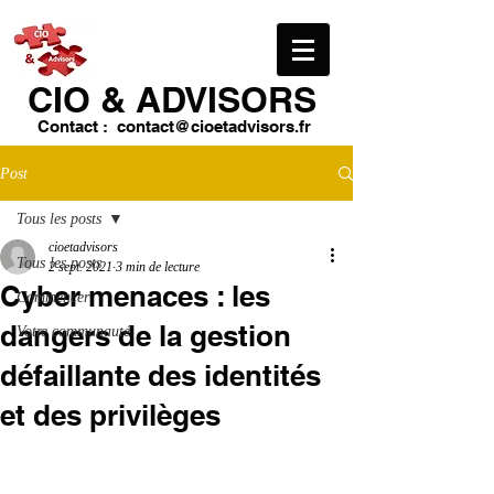
CIO & ​ADVISORS
Contact :
contact@cioetadvisors.fr
Post
Tous les posts
cioetadvisors
Tous les posts
2 sept. 2021
3 min de lecture
Cyber menaces : les
Commencer
dangers de la gestion
Votre communauté
défaillante des identités
et des privilèges