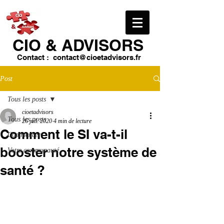
CIO & ​ADVISORS
Contact :
contact@cioetadvisors.fr
Post
Tous les posts
cioetadvisors
Tous les posts
26 juil. 2020
4 min de lecture
Comment le SI va-t-il
Commencer
booster notre système de
Votre communauté
santé ?