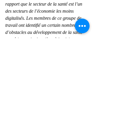
rapport que le secteur de la santé est l’un 
des secteurs de l’économie les moins 
digitalisés. Les membres de ce groupe de 
travail ont identifié un certain nombre 
d’obstacles au développement de la santé 
numérique : des barrières à la pleine 
utilisation des données de santé du fait 
notamment d’un investissement insuffisant 
dans les systèmes d’information, une trop 
faible incitation à la télémédecine ainsi 
qu’un déficit de formation et d’équipement 
des professionnels de santé, des dispositifs 
de financement de l’innovation peu 
coordonnés et peu lisibles, une filière santé 
hétérogène et peu structurée, un cadre 
d’évaluation qui n’implique pas 
suffisamment les patients.
Ces barrières ne sont naturellement pas 