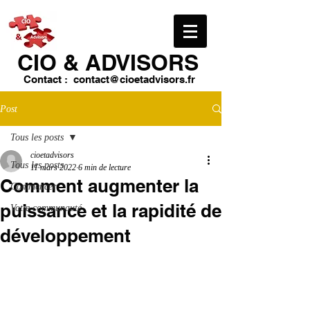
CIO & ​ADVISORS
Contact :
contact@cioetadvisors.fr
Post
Tous les posts
cioetadvisors
Tous les posts
11 mars 2022
6 min de lecture
Comment augmenter la
Commencer
puissance et la rapidité de
Votre communauté
développement