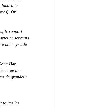
l faudra le 
èmes). Or 
s, le rapport 
artout : serveurs 
ire une myriade 
 Song Han, 
résent eu une 
res de grandeur 
 toutes les 