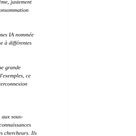
ème, justement 
consommation 
tèmes IA nommée 
 à différentes 
ne grande 
d'exemples, ce 
nterconnexion 
s aux sous-
 connaissances 
s chercheurs. Ils 