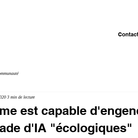
ACCUEIL
A PROPOS
OFFRE & SERVICES
C
Contac
communauté
020
3 min de lecture
me est capable d'engen
ade d'IA "écologiques"