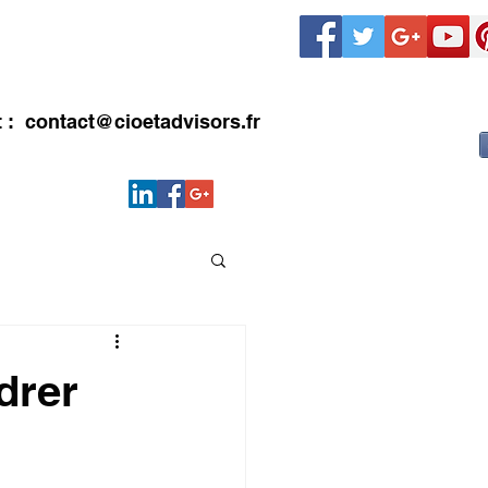
LIENTS
CONTACT
Blog
t :
contact@cioetadvisors.fr
drer