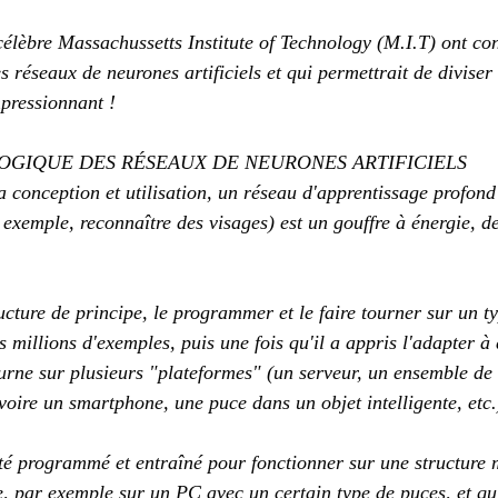
élèbre Massachussetts Institute of Technology (M.I.T) ont c
s réseaux de neurones artificiels et qui permettrait de diviser
mpressionnant !
OGIQUE DES RÉSEAUX DE NEURONES ARTIFICIELS
a conception et utilisation, un réseau d'apprentissage profond
 exemple, reconnaître des visages) est un gouffre à énergie, de
tructure de principe, le programmer et le faire tourner sur un 
s millions d'exemples, puis une fois qu'il a appris l'adapter à 
urne sur plusieurs "plateformes" (un serveur, un ensemble de
 voire un smartphone, une puce dans un objet intelligente, etc.
 été programmé et entraîné pour fonctionner sur une structure m
e, par exemple sur un PC avec un certain type de puces, et qu