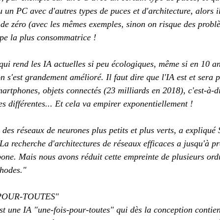
u un PC avec d'autres types de puces et d'architecture, alors i
 de zéro (avec les mêmes exemples, sinon on risque des probl
tape la plus consommatrice !
qui rend les IA actuelles si peu écologiques, même si en 10 an
 s'est grandement amélioré. Il faut dire que l'IA est et sera p
martphones, objets connectés (23 milliards en 2018), c'est-à-d
es différentes... Et cela va empirer exponentiellement !
r des réseaux de neurones plus petits et plus verts, a expliqué
. La recherche d'architectures de réseaux efficaces a jusqu'à p
ne. Mais nous avons réduit cette empreinte de plusieurs ord
thodes."
-POUR-TOUTES"
t une IA "une-fois-pour-toutes" qui dès la conception contient