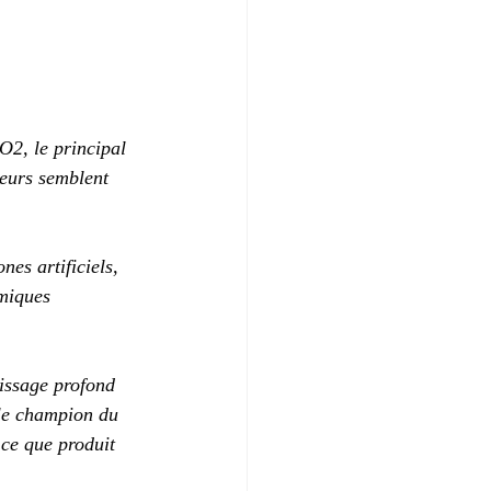
O2, le principal 
heurs semblent 
es artificiels, 
miques 
issage profond 
le champion du 
ce que produit 