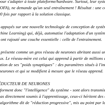
pour s'adapter à toute plateforme/hardware. Surtout, leur syst
FA), ne demande qu'un seul entraînement ! Résultat : une 
fois par rapport à la solution classique.
t appuyés sur une nouvelle technologie de conception de sys
e Learning) qui, déjà, automatise l'adaptation d'un système
 ont rajouté une couche essentielle : celle de l'entrainement.
présente comme un gros réseau de neurones abritant aussi u
ux. Le réseau-mère est celui qui apprend à partir de millions 
ation de ses "poids synaptiques" : des paramètres situés à l'i
neurones et qui se modifient à mesure que le réseau apprend.
ÉDUCTEUR DE NEURONES
 forment donc "l'intelligence" du système - sont alors transmi
pas directement soumis à l'apprentissage, ceux-ci héritent des
algorithme dit de "réduction progressive", mis au point par le