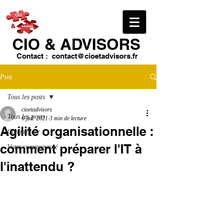
CIO & ​ADVISORS
Contact :
contact@cioetadvisors.fr
Post
Tous les posts
cioetadvisors
Tous les posts
6 juil. 2021
3 min de lecture
Agilité organisationnelle :
Commencer
comment préparer l'IT à
Votre communauté
l'inattendu ?