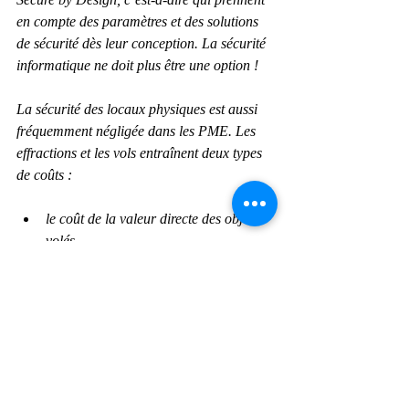
en compte des paramètres et des solutions 
de sécurité dès leur conception. La sécurité 
informatique ne doit plus être une option !
La sécurité des locaux physiques est aussi 
fréquemment négligée dans les PME. Les 
effractions et les vols entraînent deux types 
de coûts : 
le coût de la valeur directe des objets 
volés, 
et les coûts indirects liés aux frais 
d'assurance plus élevés et aux 
perturbations sur l’activité dues au 
matériel manquant. 
Ces coûts indirects sont souvent plus élevés 
que les coûts directs. Il peut s'agir de 
nouveaux appels d'offres à lancer, de frais 