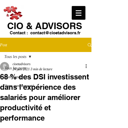
CIO & ​ADVISORS
Contact :
contact@cioetadvisors.fr
Post
Tous les posts
cioetadvisors
Tous les posts
24 juin 2021
3 min de lecture
68 % des DSI investissent
Commencer
dans l’expérience des
Votre communauté
salariés pour améliorer
productivité et
performance