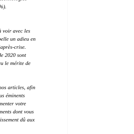
 %).
 voir avec les 
pelle un adieu en 
après-crise. 
de 2020 sont 
u le mérite de 
s articles, afin 
lus éminents 
menter votre 
éments dont vous 
issement dû aux 