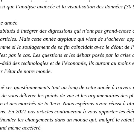
insi que l’analyse avancée et la visualisation des données (30
ne année
itués à intégrer des digressions qui n’ont pas grand-chose à
 articles. Mais cette année atypique qui vient de s’achever ap
mme si le soulagement de sa fin coïncidait avec le début de l’
st pas le cas. Les questions et les débats posés par la crise 
-delà des technologies et de l’économie, ils auront au moins e
ur l’état de notre monde.
ces questionnements tout au long de cette année à travers no
t de vous délivrer les points de vue et les argumentaires des p
in et des marchés de la Tech. Nous espérons avoir réussi à ali
ions. En 2021 nos articles continueront à vous apporter les él
éhender les changements dans un monde qui, malgré le ralent
uand même accéléré.