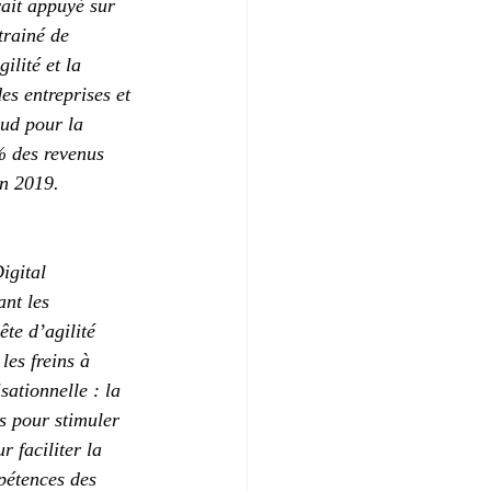
ait appuyé sur 
trainé de 
lité et la 
s entreprises et 
oud pour la 
% des revenus 
en 2019.
igital 
nt les 
ête d’agilité 
les freins à 
ationnelle : la 
s pour stimuler 
 faciliter la 
pétences des 