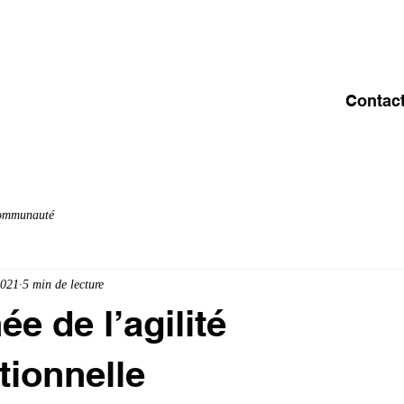
ACCUEIL
A PROPOS
OFFRE & SERVICES
C
Contac
communauté
2021
5 min de lecture
e de l’agilité
tionnelle