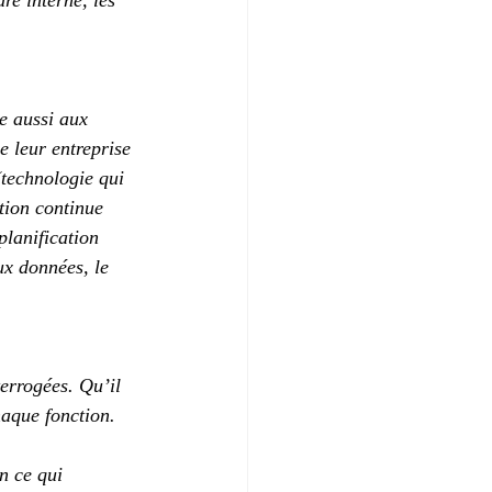
re interne, les 
ue aussi aux 
e leur entreprise 
(technologie qui 
tion continue 
lanification 
ux données, le 
errogées. Qu’il 
haque fonction.
n ce qui 