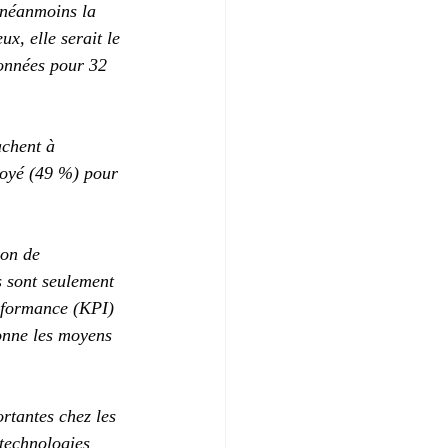
 néanmoins la 
x, elle serait le 
données pour 32 
achent à 
loyé (49 %) pour 
ion de 
s sont seulement 
erformance (KPI) 
donne les moyens 
rtantes chez les 
 technologies 