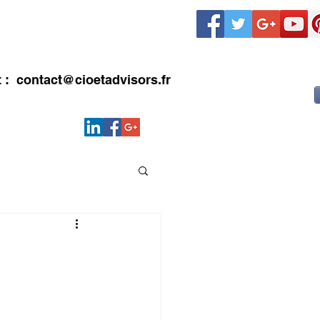
LIENTS
CONTACT
Blog
t :
contact@cioetadvisors.fr