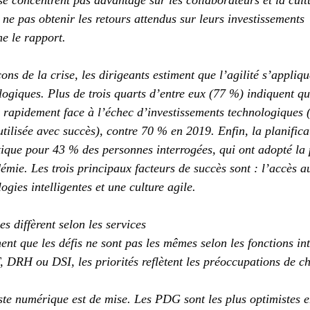
e se concentrent pas davantage sur les collaborateurs et la cultu
 ne pas obtenir les retours attendus sur leurs investissements 
me le rapport.
çons de la crise, les dirigeants estiment que l’agilité s’appliq
logiques. Plus de trois quarts d’entre eux (77 %) indiquent qu
r rapidement face à l’échec d’investissements technologiques 
tilisée avec succès), contre 70 % en 2019. Enfin, la planifica
ique pour 43 % des personnes interrogées, qui ont adopté la p
émie. Les trois principaux facteurs de succès sont : l’accès a
gies intelligentes et une culture agile.
s diffèrent selon les services
ent que les défis ne sont pas les mêmes selon les fonctions int
DRH ou DSI, les priorités reflètent les préoccupations de c
te numérique est de mise. Les PDG sont les plus optimistes e