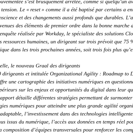
ouvementée s’est brusquement arrêtée, comme si quelqu’un av
tension. Le « reset » comme il a été baptisé par certains a en
nscience et des changements aussi profonds que durables. L’agi
venues des éléments de premier ordre dans la bonne marche de
enquête réalisée par Workday, le spécialiste des solutions Cl
es ressources humaines, un dirigeant sur trois prévoit que 75 
que dans les trois prochaines années, soit trois fois plus qu’
nelle, le nouveau Graal des dirigeants
dirigeants et intitulée Organizational Agility : Roadmap to D
ffre une cartographie des initiatives numériques en questionna
périeurs sur les enjeux et opportunités du digital dans leur qu
apport détaille différentes stratégies permettant de surmonter 
gies numériques pour atteindre une plus grande agilité organis
adaptable, l’investissement dans des technologies intelligente
nus issus du numérique, l’accès aux données en temps réel pour
 la composition d’équipes transversales pour renforcer les com